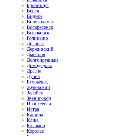
Бронницы
Верея
Видное
Волоколамск
Воскресенск
Высоковск
Голицыно
Дедовск
Держинский
Дмитров
Долгопрудный
Домодедово
Дрезна
Дубна
Егорьевск
Жуковский
Зарайск
Звенигород
Ивантеевка
Истра
Кашира
Клин
Коломна
Королев