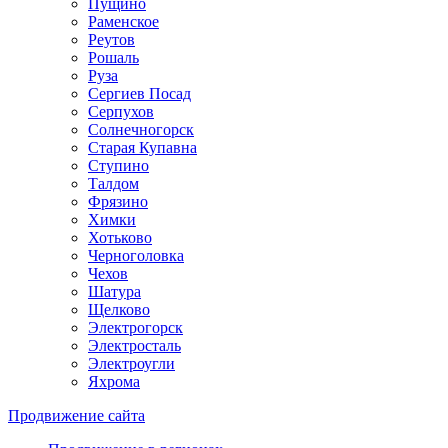
Пущино
Раменское
Реутов
Рошаль
Руза
Сергиев Посад
Серпухов
Солнечногорск
Старая Купавна
Ступино
Талдом
Фрязино
Химки
Хотьково
Черноголовка
Чехов
Шатура
Щелково
Электрогорск
Электросталь
Электроугли
Яхрома
Продвижение сайта