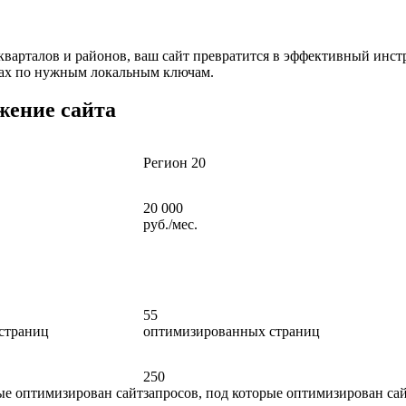
варталов и районов, ваш сайт превратится в эффективный инстр
емах по нужным локальным ключам.
ение сайта
Регион 20
20 000
руб./мес.
55
страниц
оптимизированных страниц
250
рые оптимизирован сайт
запросов, под которые оптимизирован са