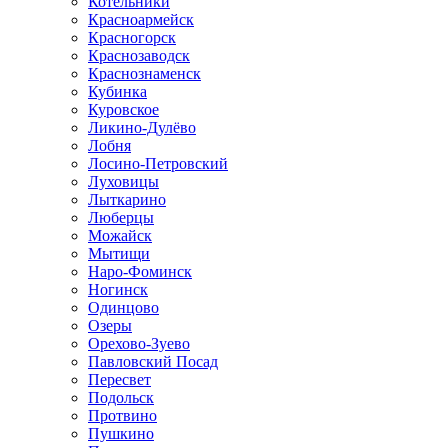
Котельники
Красноармейск
Красногорск
Краснозаводск
Краснознаменск
Кубинка
Куровское
Ликино-Дулёво
Лобня
Лосино-Петровский
Луховицы
Лыткарино
Люберцы
Можайск
Мытищи
Наро-Фоминск
Ногинск
Одинцово
Озеры
Орехово-Зуево
Павловский Посад
Пересвет
Подольск
Протвино
Пушкино